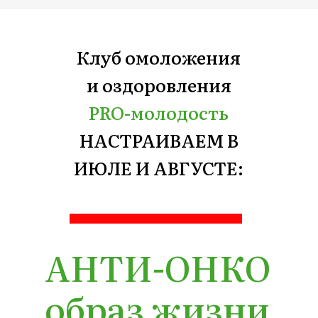
АНТИ-ОНКО
образ жизни
+ Здоровье
женской
груди
Естественные
натуропатические методы
поддержания здоровья и
женского здоровья, которые
препятствуют развитию
рака
, особенно эстрогено-
зависимых форм,
поражающих такие органы: