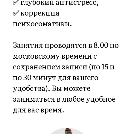
06
Вечерние гормональные
практики
для запуска
✅ процесса ночного
восстановления,
✅ регенерации,
✅ клеточного омоложения,
✅ починки мелатонинового
кортизолового ритма,
✅ поддержки функции
надпочечников.