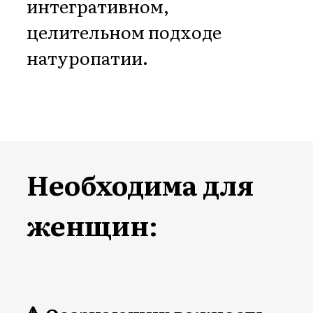
🔺 Имеющих
доброкачественные
новообразования в
разных органах и
системах - гемангиомы,
липомы, кисты,
паппиломы, полипы,
фибромы, аденомы
🔺 Страдающих
последствиями
эстрогенодоминирования
- миомы, полипы, кисты,
эндометриоз, аденомиоз,