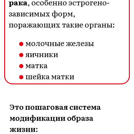
отношения к себе и к
своему телу,
➡️ фито- и ароматерапии
Основанная на целостном
интегративном,
целительном подходе
натуропатии.
Необходима для
женщин: