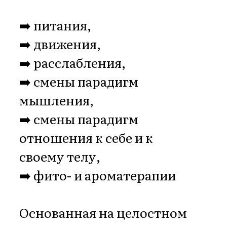
🔺 Осознающих важность
проактивной
профилактики рака
🔺 Победивших тревожные
диагнозы и готовых к
профилактике рецидивов
🔺 Имеющих онкологию в
семейном анамнезе