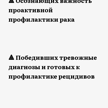
мастопатия,
фиброаденомы молочных
желез
ПРОГРАММА
СОСТОИТ ИЗ:
02
Модуль "Анти-онко образ
жизни"
Для проактивной
профилактики рака на базе