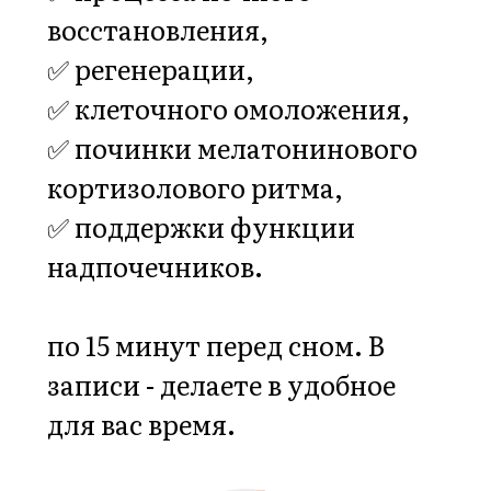
15 до 30 минут в день
,
если вы выбираете
ежедневное погружение в
обучающий процесс, или
примерно два часа в
неделю.
➡️ Вечером
перед сном —
15-минутная
гормональная практика в
записи.
➡️ Также доступны
два
коррекционных курса
для тела, состоящих из
15 уроков по 45 минут в
записи
. Коррекционные