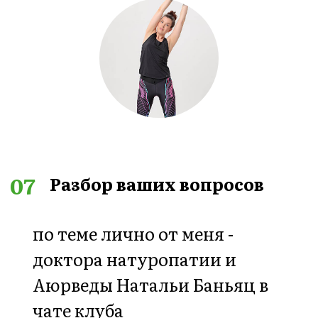
тренировки вы можете
выполнять 2–3 раза в
неделю, но это не
является основной и
необходимой частью
программы.
➡️
Самое важное в
программе
— это ваше
обучение и внедрение
моих рекомендаций на
уровне простых бытовых
привычек в свою
обычную жизнь,
коррекция питания и
утренние и вечерние
практики по 15 минут.