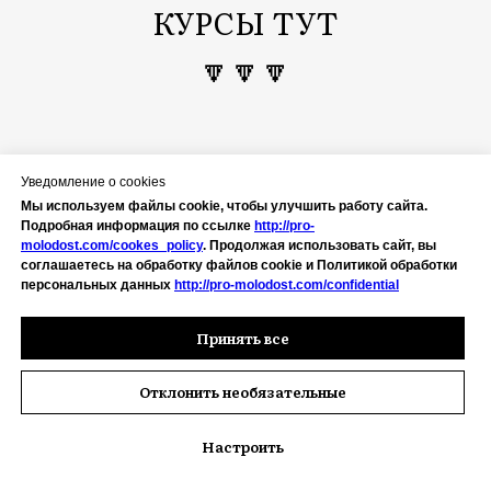
категорий женщин, которым в
клуб
НЕ НАДО
На себя нет времени, внимания,
денег
(в общем, ресурса) и вы
решили, что ваша жизнь вам пока
Уведомление о cookies
не принадлежит, ваши ресурсы -
Мы используем файлы cookie, чтобы улучшить работу сайта.
не ваши и вам нужно их все время
Подробная информация по ссылке
http://pro-
molodost.com/cookes_policy
. Продолжая использовать сайт, вы
отдавать кому-то
соглашаетесь на обработку файлов cookie и Политикой обработки
персональных данных
http://pro-molodost.com/confidential
Это, кстати, временно, со
Принять все
временем вы наконец возьмете
их себе и тогда - добро
Отклонить необязательные
пожаловать!
Настроить