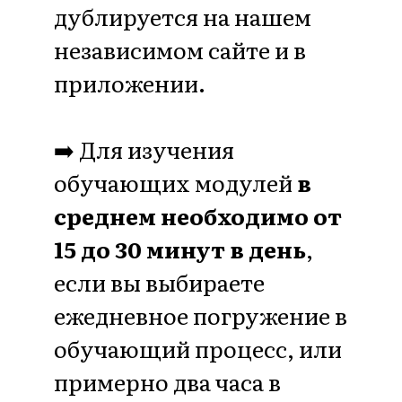
помогает каждой осознать
и принять собственную
ценность
закладывает базу уважения
и любви к себе
Для чего вам
идти в клуб
Самые простые и эффективные
методики
- вам даже думать не
нужно - просто берете и делаете,