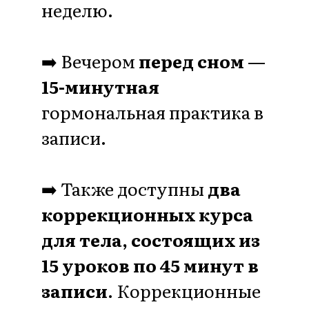
моментально получая результат
Я все сначала
проверила на себе
Системный подход в сочетании
тысячелетней мудрости
натуропатии и самых
современных исследований
в
области здоровья и омоложения - вы
не тратите время, а решаете сразу
вагон проблем
Решение вашей проблемы с
дисциплиной
- 90% женщин,
которые раньше никак не могли