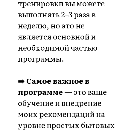
заниматься собой регулярно, со
мной начинают делать это с
удовольствием - я использую
особую методику мягко и нежно
перепрошивая вам мозг и
отношение к себе и занятиям. Это
работает уже с первой недели у 90%
женщин!
Мощное трансформационное
поле женского круга
, женщины
здесь объединяются с идеей
“Первые в роду” - это те, кто
осознанно любит себя, заботиться о
своем здоровье и идет в счастье,
обучая своим примером всех своих
близких.
Мы - основательницы