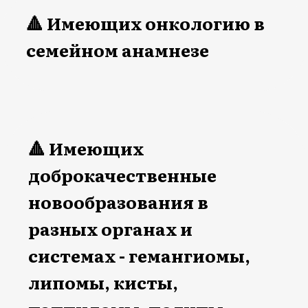
самых современных
исследований
✅ питание,
✅ привычки,
✅ движение,
✅ мышление,
✅ фито- и ароматерапия.
01
Живые зарядки со мной
✅ лимфодренаж,