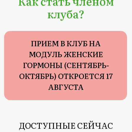
меняется, хорошеет женщина и
начинает светиться счастьем -
мужья и дети тоже подтягиваются
(кошки и собаки, кстати, тоже)
Мы объединяем
семьи!
ЗАПИСАТЬСЯ В КЛУБ
Я вас уже достаточно
убедила?
Если нет - то возможно вы из тех