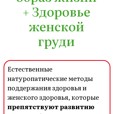
молочные железы
яичники
матка
шейка матки
Это пошаговая система
модификации образа
жизни:
➡️ питания,
➡️ движения,
➡️ расслабления,
➡️ смены парадигм
мышления,
➡️ смены парадигм