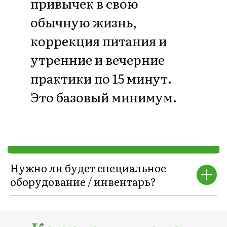
рода счастливых
долгожителей
Теплые руки любящей
заботливой мамы
- женщинам
сейчас очень не хватает внимания,
заботы, теплых рук и
направленного любящего
внимания.
Все это я намеренно
создаю и даю моим
девочкам
Нужно ли будет специальное
оборудование / инвентарь?
🤫 По секрету -
с нами даже
занимаются семьями
, увидев, как