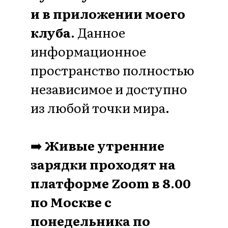
PRO-молодость?
Клуб естественного
омоложения,
оздоровления
и любви к себе
PRO-молодость