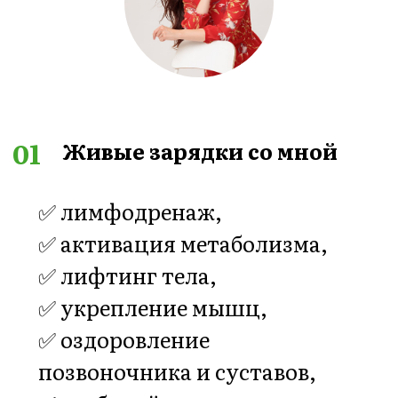
05
Гормональный чек-ап и
диагностика
✅ анализы и методика
разбора результатов,
✅ методы дополнительной
гормональной диагностики,
✅ 25% скидка на анализы во
всех ведущих лабораториях
(РФ).