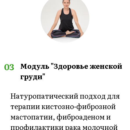
по 15 минут перед сном. В
записи - делаете в удобное
для вас время.
07
Разбор ваших вопросов
по теме лично от меня -
доктора натуропатии и
Аюрведы Натальи Баньяц в
чате клуба