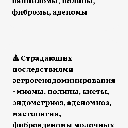
✅ активация метаболизма,
✅ лифтинг тела,
✅ укрепление мышц,
✅ оздоровление
позвоночника и суставов,
✅ глубокий антистресс,
✅ коррекция
психосоматики.
Занятия проводятся в 8.00 по
московскому времени с
сохранением записи (по 15 и
по 30 минут для вашего
удобства). Вы можете
заниматься в любое удобное
для вас время.