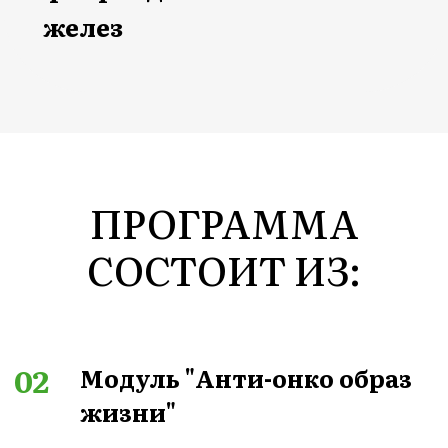
03
Модуль "Здоровье женской
груди"
Натуропатический подход для
терапии кистозно-фиброзной
мастопатии, фиброаденом и
профилактики рака молочной
железы
✅ питание,
✅ фито- и ароматерапия,
✅ нутрициология.