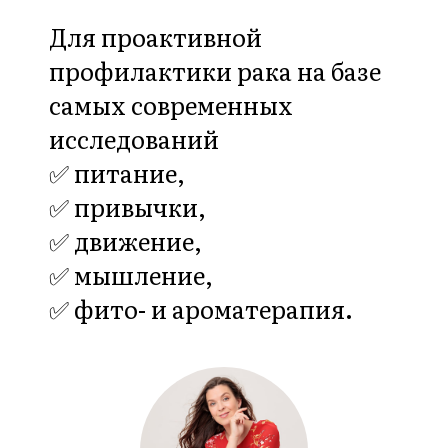
04
Модуль "Омоложение и
лифтинг молочных
желез"
✅ курс коррекции осанки,
✅ фасциальный лифтинг
молочный желез,
✅ самомассаж и
тейпирование.