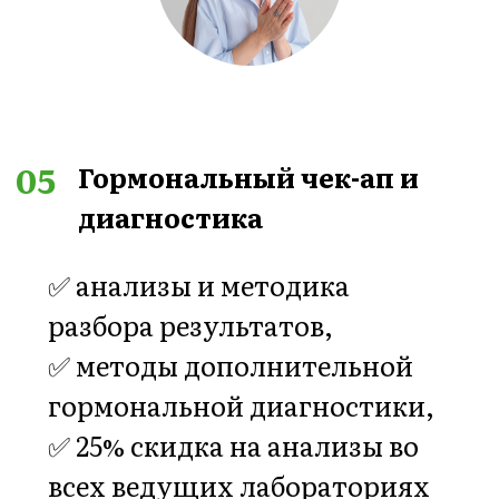
➡️ Все
материалы
публикуются на сайте
и в приложении моего
клуба
. Данное
информационное
пространство полностью
независимое и доступно
из любой точки мира.
➡️
Живые утренние
зарядки проходят на
платформе Zoom в 8.00
по Москве с
понедельника по
пятницу
. Длительность
15 и 30 минут с